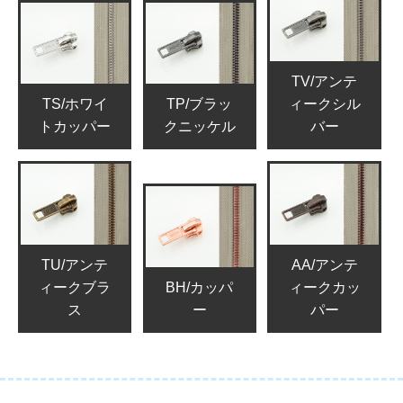
TV/アンテ
TS/ホワイ
TP/ブラッ
ィークシル
トカッパー
クニッケル
バー
TU/アンテ
AA/アンテ
ィークブラ
BH/カッパ
ィークカッ
ス
ー
パー