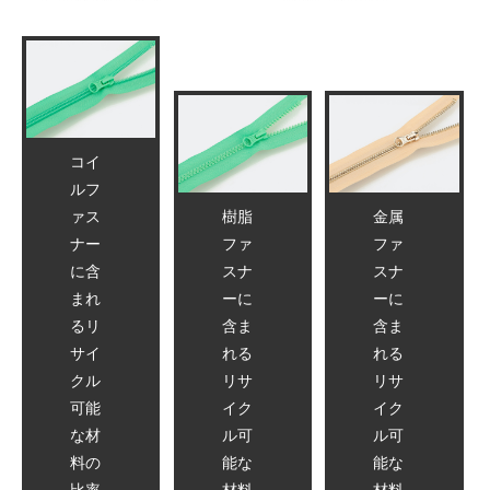
コイ
ルフ
ァス
樹脂
金属
ナー
ファ
ファ
に含
スナ
スナ
まれ
ーに
ーに
るリ
含ま
含ま
サイ
れる
れる
クル
リサ
リサ
可能
イク
イク
な材
ル可
ル可
料の
能な
能な