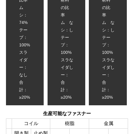
比率
材料
材料
ム
の比
の比
シ：
率
率
74%
ム
な
ム
な
テー
シ：
し
シ：
し
プ：
テー
テー
100%
プ：
プ：
スラ
100%
100%
イダ
スラ
な
スラ
な
ー：
イダ
し
イダ
し
なし
ー：
ー：
合
合
合
計：
計：
計：
≥20%
≥20%
≥20%
生産可能なファスナー
コイル
樹脂
金属
開き製
止め製