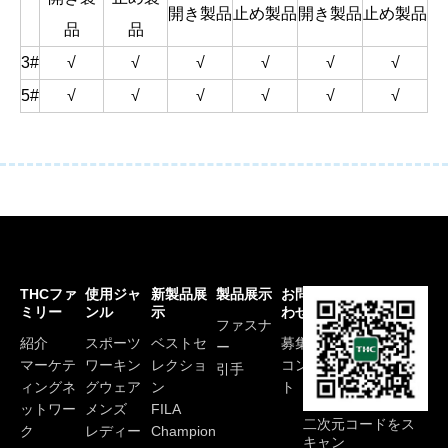
開き製品
止め製品
開き製品
止め製品
品
品
3#
√
√
√
√
√
√
5#
√
√
√
√
√
√
THCファ
使用ジャ
新製品展
製品展示
お問い合
ミリー
ンル
示
わせ
ファスナ
紹介
スポーツ
ベストセ
募集
ー
マーケテ
ワーキン
レクショ
コンダク
引手
ィングネ
グウェア
ン
ト
ットワー
メンズ
FILA
二次元コードをス
ク
レディー
Champion
キャン