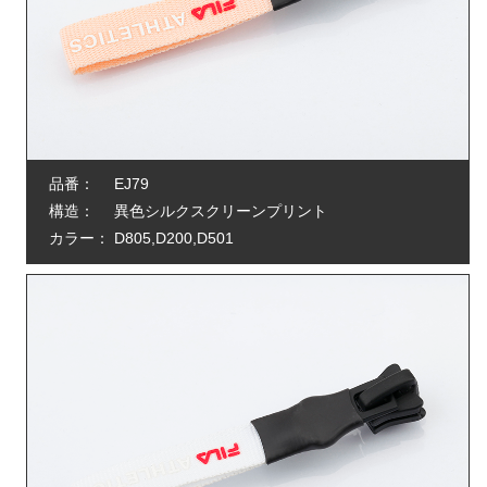
品番：
EJ79
構造：
異色シルクスクリーンプリント
カラー：
D805,D200,D501