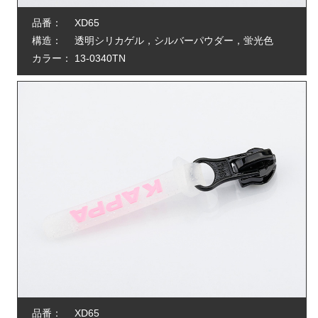
品番：
XD65
構造：
透明シリカゲル，シルバーパウダー，蛍光色
カラー：
13-0340TN
品番：
XD65