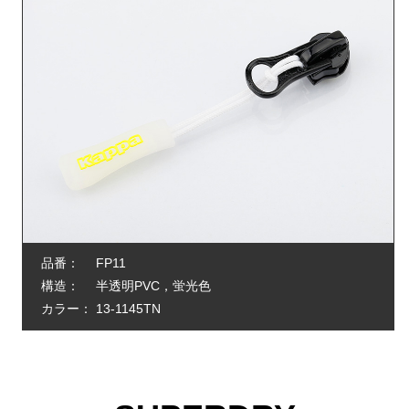
品番：
FP11
構造：
半透明PVC，蛍光色
カラー：
13-1145TN