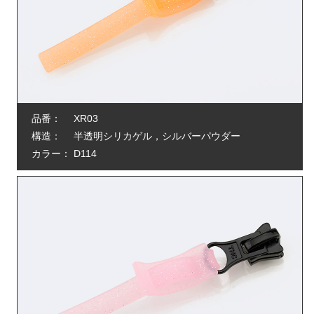
品番：
XR03
構造：
半透明シリカゲル，シルバーパウダー
カラー：
D114