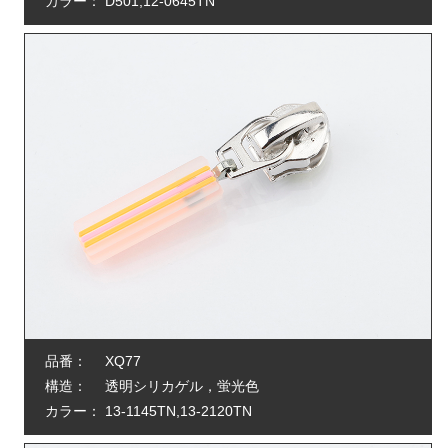
カラー：
D501,12-0645TN
品番：
XQ77
構造：
透明シリカゲル，蛍光色
カラー：
13-1145TN,13-2120TN