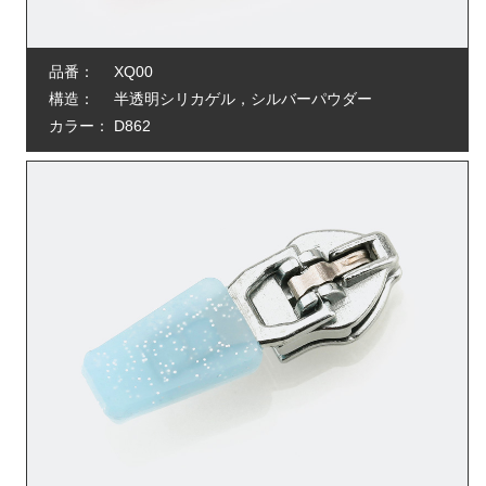
品番：
XQ00
構造：
半透明シリカゲル，シルバーパウダー
カラー：
D862