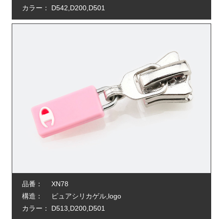
カラー：
D542,D200,D501
品番：
XN78
構造：
ピュアシリカゲル,logo
カラー：
D513,D200,D501