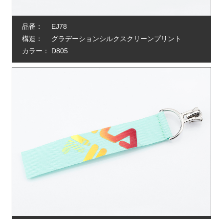
品番：
EJ78
構造：
グラデーションシルクスクリーンプリント
カラー：
D805