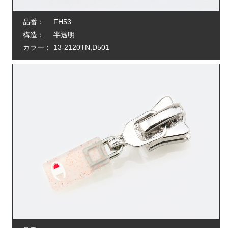
品番：
FH53
構造：
半透明
カラー：
13-2120TN,D501