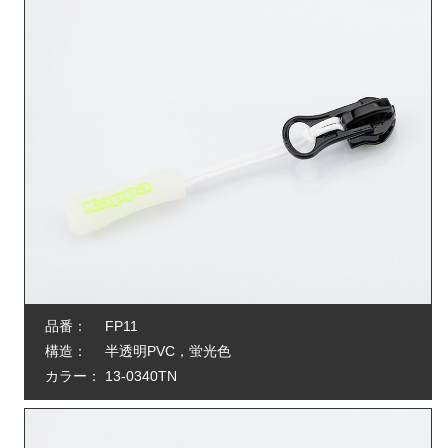
品番：
FP11
構造：
半透明PVC，蛍光色
カラー：
13-0340TN