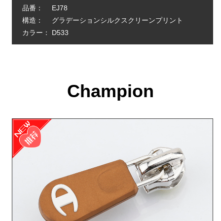
品番：
EJ78
構造：
グラデーションシルクスクリーンプリント
カラー：
D533
Champion