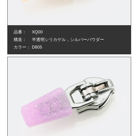
品番：
XQ00
構造：
半透明シリカゲル，シルバーパウダー
カラー：
D805