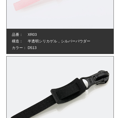
品番：
XR03
構造：
半透明シリカゲル，シルバーパウダー
カラー：
D513