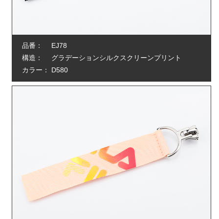
品番：
EJ78
構造：
グラデーションシルクスクリーンプリント
カラー：
D580