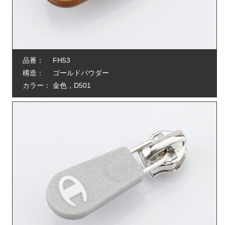
品番：
FH53
構造：
ゴールドパウダー
カラー：
金色，D501