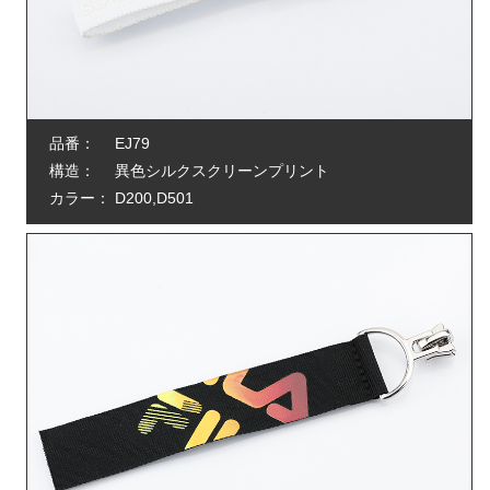
品番：
EJ79
構造：
異色シルクスクリーンプリント
カラー：
D200,D501