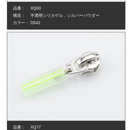
品番：
XQ00
構造：
半透明シリカゲル，シルバーパウダー
カラー：
D542
品番：
XQ77