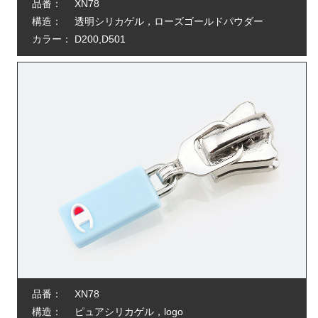
品番：
XN78
構造：
透明シリカゲル，ローズゴールドパウダー
カラー：
D200,D501
品番：
XN78
構造：
ピュアシリカゲル，logo